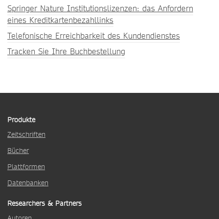
Springer Nature Institutionslizenzen: das Anfordern
eines Kreditkartenbezahllinks
Telefonische Erreichbarkeit des Kundendienstes
Tracken Sie Ihre Buchbestellung
Produkte
Zeitschriften
Bücher
Plattformen
Datenbanken
Researchers & Partners
Autoren