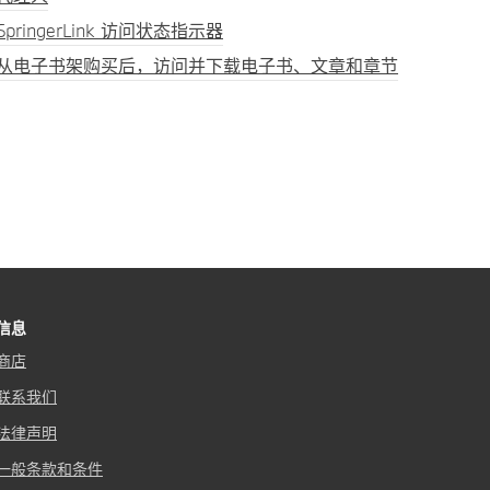
SpringerLink 访问状态指示器
从电子书架购买后，访问并下载电子书、文章和章节
信息
商店
联系我们
法律声明
一般条款和条件