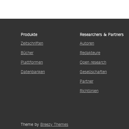
Produkte
Researchers & Partners
Zeitschriften
Autoren
Bücher
Redakteure
Plattformen
Open research
Datenbanken
Gesellschaften
Partner
Richtlinien
Theme by
Breezy Themes