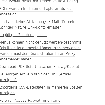
Gesellschaft bietet mir keinen Volltextzugang
PDFs werden im Internet Explorer als leer
angezeigt
Ich habe keine Aktivierungs-E-Mail für mein
Springer Nature Link-Konto erhalten
Ungültiger Zuordnungscode
Menüs können nicht genutzt werden/bestimmte
Schnittstellenelemente können nicht verwendet
werden, nachdem Sie sich über Ihren Proxy
angemeldet haben
Download PDF liefert falschen Eintrag/Kapitel
Bei einigen Artikeln fehlt der Link „Artikel
anzeigen”.
Exportierte CSV-Dateidaten in mehreren Spalten
anzeigen
Referrer Access Paywall in Chrome