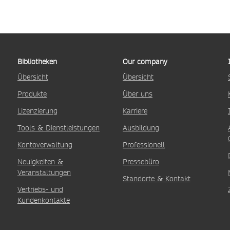
Bibliotheken
Our company
Übersicht
Übersicht
Produkte
Über uns
Lizenzierung
Karriere
Tools & Dienstleistungen
Ausbildung
Kontoverwaltung
Professionell
Neuigkeiten &
Pressebüro
Veranstaltungen
Standorte & Kontakt
Vertriebs- und
Kundenkontakte