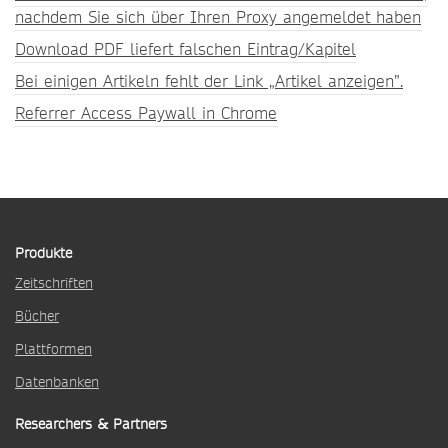
nachdem Sie sich über Ihren Proxy angemeldet haben
Download PDF liefert falschen Eintrag/Kapitel
Bei einigen Artikeln fehlt der Link „Artikel anzeigen”.
Referrer Access Paywall in Chrome
Produkte
Zeitschriften
Bücher
Plattformen
Datenbanken
Researchers & Partners