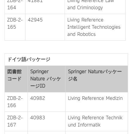
ZDB-2-
41881
Living Reference Law
164
and Criminology
ZDB-2-
42945
Living Reference
165
Intelligent Technologies
and Robotics
ドイツ語パッケージ
図書館
Springer
Springer Natureパッケー
コード
Nature パッケ
ジ名
ージID
ZDB-2-
40982
Living Reference Medizin
166
ZDB-2-
40983
Living Reference Technik
167
und Informatik