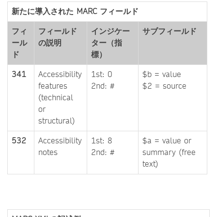
新たに導入された MARC フィールド
フィ
フィールド
インジケー
サブフィールド
ール
の説明
ター（指
ド
標）
341
Accessibility
1st: 0
$b = value
features
2nd: #
$2 = source
(technical
or
structural)
532
Accessibility
1st: 8
$a = value or
notes
2nd: #
summary (free
text)