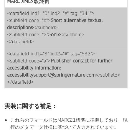
MARC XMLの記述例
<datafield ind1="0" ind2="#" tag="341">
<subfield code="b">
Short alternative textual
descriptions
</subfield>
<subfield code="2">
onix
</subfield>
</datafield>
<datafield ind1="8" ind2="#" tag="532">
<subfield code="a">
Publisher contact for further
accessibility information:
accessibilitysupport@springernature.com
</subfield>
</datafield>
実装に関する補足：
これらのフィールドはMARC21標準に準拠しており、現
行のメタデータ仕様に基づいて入力されています。