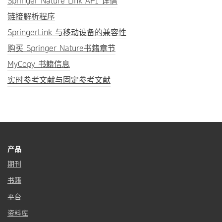
Springer Nature Link API 详情
链接解析程序
SpringerLink 与移动设备的兼容性
购买 Springer Nature书籍章节
MyCopy 书籍信息
实时参考文献与固定参考文献
产品
期刊
书籍
平台
资料库