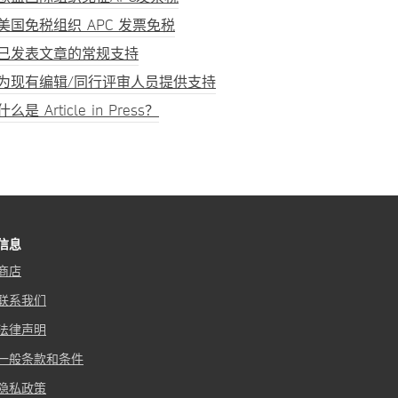
美国免税组织 APC 发票免税
已发表文章的常规支持
为现有编辑/同行评审人员提供支持
什么是 Article in Press？
信息
商店
联系我们
法律声明
一般条款和条件
隐私政策