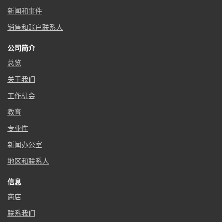
新闻和事件
销售和账户联系人
公司简介
总览
关于我们
工作机会
教育
专业性
新闻办公室
地区和联系人
信息
商店
联系我们