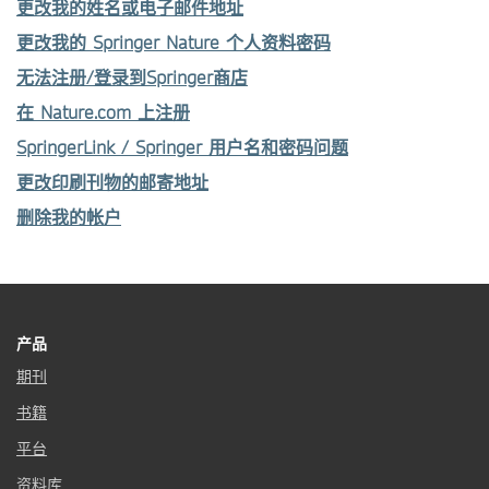
更改我的姓名或电子邮件地址
更改我的 Springer Nature 个人资料密码
无法注册/登录到Springer商店
在 Nature.com 上注册
SpringerLink / Springer 用户名和密码问题
更改印刷刊物的邮寄地址
删除我的帐户
产品
期刊
书籍
平台
资料库