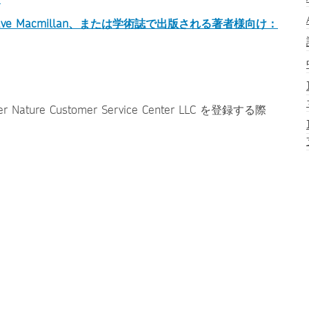
lgrave Macmillan、または学術誌で出版される著者様向け：
e Customer Service Center LLC を登録する際