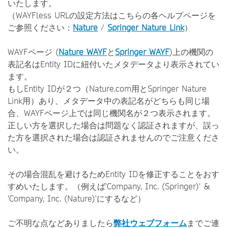
いたします。
（WAYFless URLの設定方法はこちらの各ヘルプページを
ご参照ください：
Nature
/
Springer Nature Link
）
WAYFページ (
Nature WAYF
と
Springer WAYF
)上の機関の
表記名はEntity IDに紐付いたメタデータより表示されてい
ます。
もしEntity IDが２つ（Nature.com用とSpringer Nature
Link用）あり、メタデータ中の表記名がどちらも同じ場
合、WAYFページ上では同じ機関名が２つ表示されます。
正しい方を選択した場合は問題なく認証されますが、誤っ
た方を選択された場合は認証されませんのでご注意くださ
い。
その場合混乱を避けるためEntity IDを修正することをおす
すめいたします。（例えば'Company, Inc. (Springer)' &
'Company, Inc. (Nature)'にするなど）
ご不明な点などありましたら
弊社ウェブフォーム
までご連