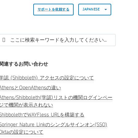
サポートを依頼する
JAPANESE
関連するお問い合わせ
学認 (Shibboleth) アクセスの設定について
AthensとOpenAthensの違い
Athens/Shibboleth(学認)リストの機関ログインペー
ジで機関が表示されない
ShibbolethでWAYFless URLを構築する
Springer Nature Linkのシングルサインオン(SSO)
Oktaの設定について