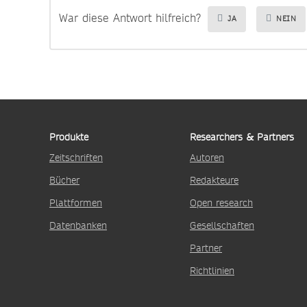
War diese Antwort hilfreich?
JA
NEIN
Produkte
Researchers & Partners
Zeitschriften
Autoren
Bücher
Redakteure
Plattformen
Open research
Datenbanken
Gesellschaften
Partner
Richtlinien